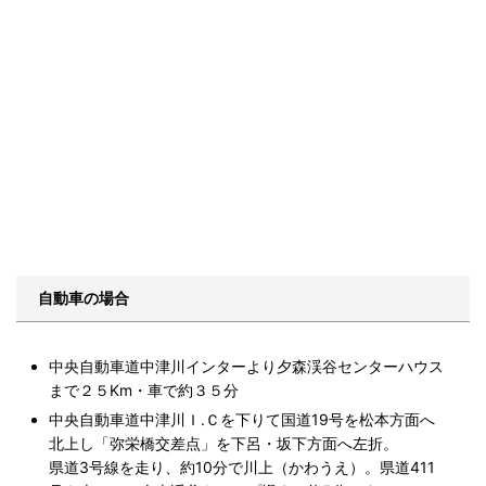
自動車の場合
中央自動車道中津川インターより夕森渓谷センターハウス
まで２５Km・車で約３５分
中央自動車道中津川Ｉ.Ｃを下りて国道19号を松本方面へ
北上し「弥栄橋交差点」を下呂・坂下方面へ左折。
県道3号線を走り、約10分で川上（かわうえ）。県道411